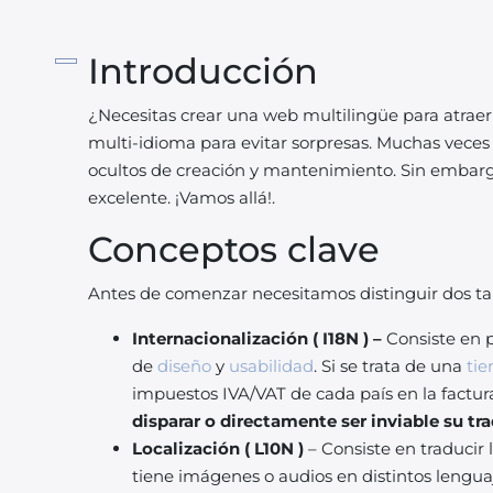
Introducción
¿Necesitas crear una web multilingüe para atraer
multi-idioma para evitar sorpresas. Muchas veces
ocultos de creación y mantenimiento. Sin embargo
excelente. ¡Vamos allá!.
Conceptos clave
Antes de comenzar necesitamos distinguir dos tar
Internacionalización ( I18N ) –
Consiste en 
de
diseño
y
usabilidad
. Si se trata de una
tie
impuestos IVA/VAT de cada país en la factur
disparar
o directamente ser inviable su tr
Localización ( L10N )
–
Consiste en traducir
tiene imágenes o audios en distintos lengua