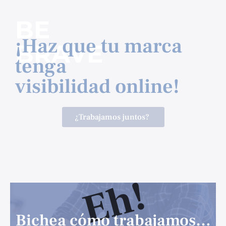
BE
¡Haz que tu marca
BRAVE
tenga
visibilidad online!
¿Trabajamos juntos?
Bichea cómo trabajamos…