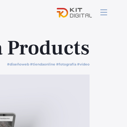
à Products
#diseñoweb #tiendaonline #fotografía #vídeo