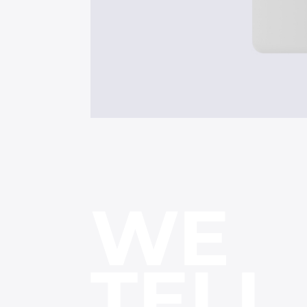
WE
TELL