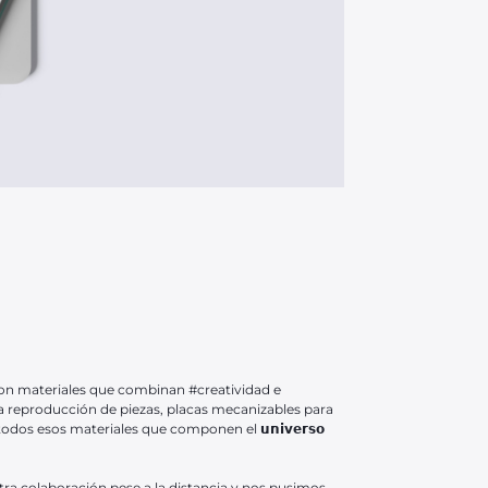
ja con materiales que combinan #creatividad e
la reproducción de piezas, placas mecanizables para
dos esos materiales que componen el 𝘂𝗻𝗶𝘃𝗲𝗿𝘀𝗼
ra colaboración pese a la distancia y nos pusimos