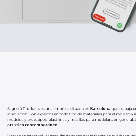
Sagristà Products es una empresa situada en 𝗕𝗮𝗿𝗰𝗲𝗹𝗼𝗻𝗮 que traba
innovación. Son expertos en todo tipo de materiales para el moldeo y 
modelos y prototipos, plastilinas y masillas para modelar… en general, to
𝗮𝗿𝘁í𝘀𝘁𝗶𝗰𝗼 𝗰𝗼𝗻𝘁𝗲𝗺𝗽𝗼𝗿𝗮́𝗻𝗲𝗼.⁣⁣
Victor nos contactó, conseguimos encontrar la forma de cuadrar nuest