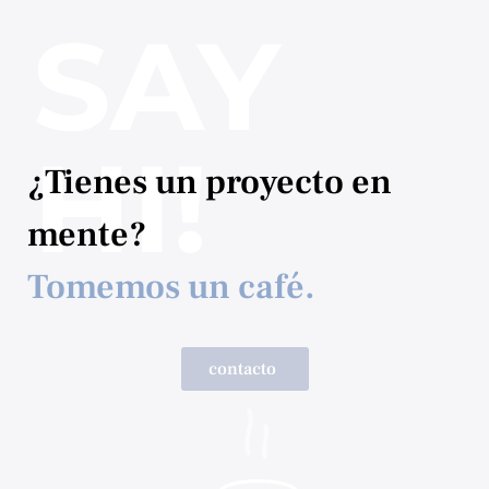
SAY
HI!
¿Tienes un proyecto en
mente?
Tomemos un café.
contacto