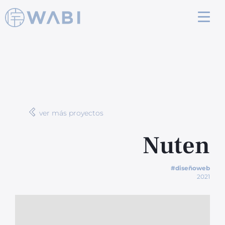
ver más proyectos
Nuten
#diseñoweb
2021