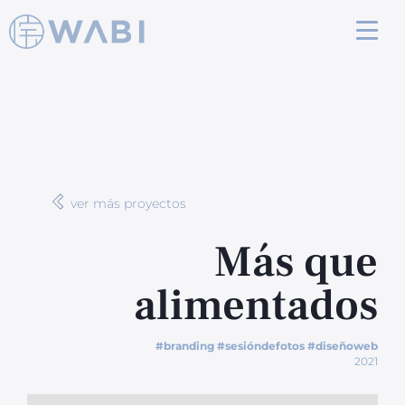
ver más proyectos
Más que
alimentados
#branding #sesióndefotos #diseñoweb
2021