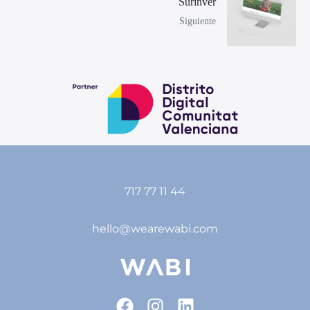
Surinver
Siguiente
717 77 11 44
hello@wearewabi.com