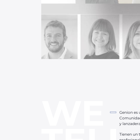
WE
Genion es 
Comunidad 
y lanzader
Tienen un t
profesiona