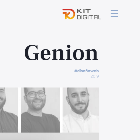
Genion
#diseñoweb
2019