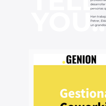
TELL
desarrollar
YOU..
personas q
Han trabaj
Petrer, El
un grandís