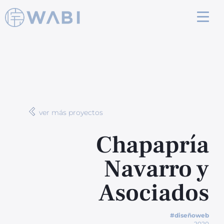
ver más proyectos
Chapapría
Navarro y
Asociados
#diseñoweb
2020