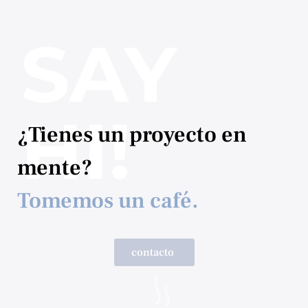
SAY
HI!
¿Tienes un proyecto en
mente?
Tomemos un café.
contacto