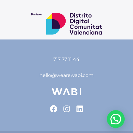
717 77 11 44
hello@wearewabi.com